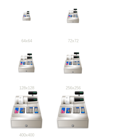
64x64
72x72
128x128
256x256
400x400