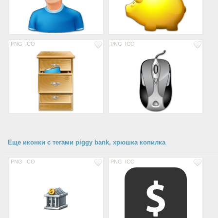
PNG
ICO
PNG
ICO
Еще иконки с тегами piggy bank, хрюшка копилка
PNG
ICO
PNG
ICO