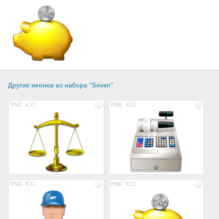
Другие иконки из набора "Seven"
PNG
ICO
PNG
ICO
PNG
ICO
PNG
ICO