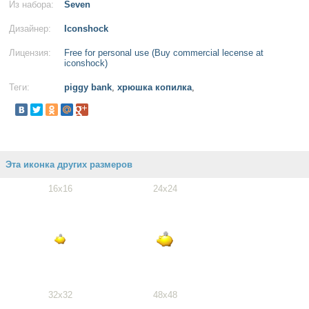
Из набора:
Seven
Дизайнер:
Iconshock
Лицензия:
Free for personal use (Buy commercial lecense at
iconshock)
Теги:
piggy bank
,
хрюшка копилка
,
Эта иконка других размеров
16x16
24x24
32x32
48x48