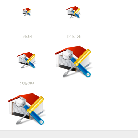
64x64
128x128
256x256