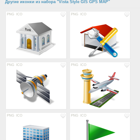
Другие иконки из набора "Vista Style GIS GPS MAP"
PNG
ICO
PNG
ICO
PNG
ICO
PNG
ICO
PNG
ICO
PNG
ICO