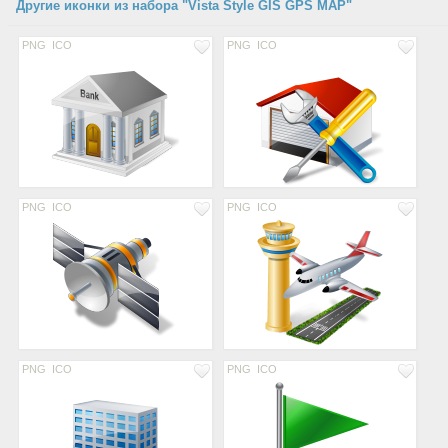
Другие иконки из набора "Vista Style GIS GPS MAP"
PNG
ICO
PNG
ICO
PNG
ICO
PNG
ICO
PNG
ICO
PNG
ICO