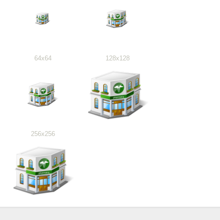
64x64
128x128
256x256