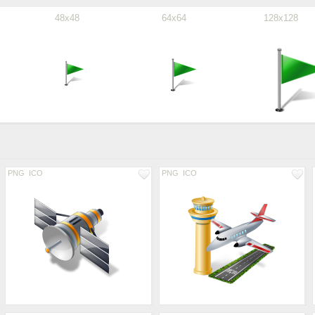
48x48
64x64
128x128
PNG
ICO
PNG
ICO