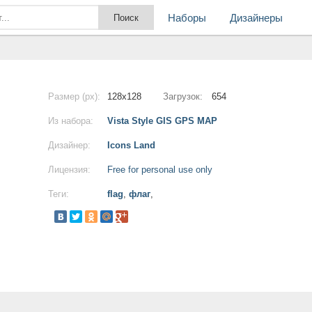
Наборы
Дизайнеры
Размер (px):
128x128
Загрузок:
654
Из набора:
Vista Style GIS GPS MAP
Дизайнер:
Icons Land
Лицензия:
Free for personal use only
Теги:
flag
,
флаг
,