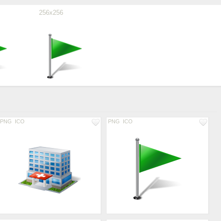
256x256
PNG
ICO
PNG
ICO