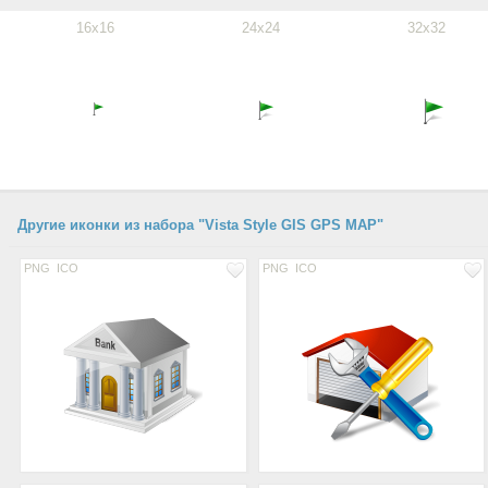
16x16
24x24
32x32
Другие иконки из набора "Vista Style GIS GPS MAP"
PNG
ICO
PNG
ICO