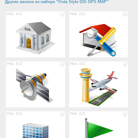
Другие иконки из набора "Vista Style GIS GPS MAP"
PNG
ICO
PNG
ICO
PNG
ICO
PNG
ICO
PNG
ICO
PNG
ICO