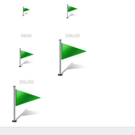
64x64
128x128
256x256