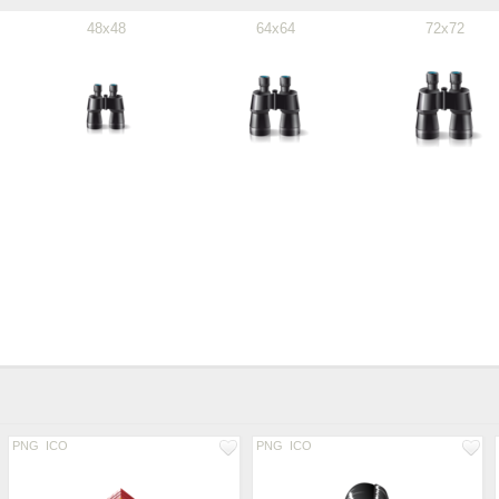
48x48
64x64
72x72
PNG
ICO
PNG
ICO