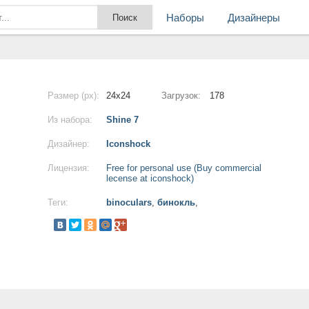
Наборы
Дизайнеры
Размер (px):
24x24
Загрузок:
178
Из набора:
Shine 7
Дизайнер:
Iconshock
Лицензия:
Free for personal use (Buy commercial
lecense at iconshock)
Теги:
binoculars
,
бинокль
,