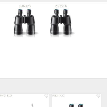
128x128
256x256
PNG
ICO
PNG
ICO