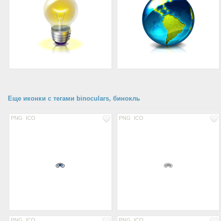
Еще иконки с тегами binoculars, бинокль
PNG
ICO
PNG
ICO
PNG
ICO
PNG
ICO