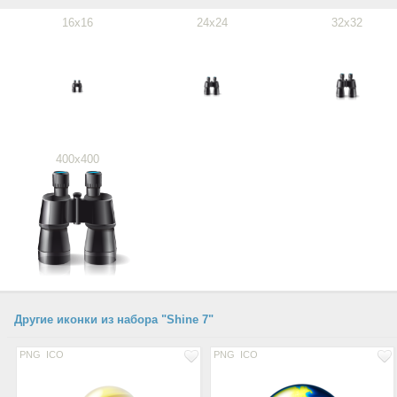
16x16
24x24
32x32
400x400
Другие иконки из набора "Shine 7"
PNG
ICO
PNG
ICO