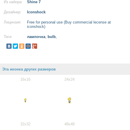
Из набора:
Shine 7
Дизайнер:
Iconshock
Лицензия:
Free for personal use (Buy commercial lecense at
iconshock)
Теги:
лампочка
,
bulb
,
Эта иконка других размеров
16x16
24x24
32x32
48x48