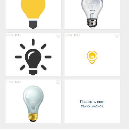
PNG
ICO
PNG
ICO
PNG
ICO
Показать еще
таких иконок