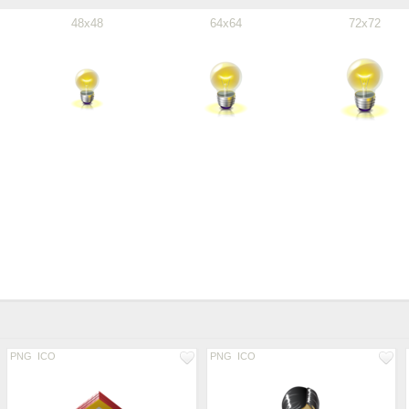
48x48
64x64
72x72
PNG
ICO
PNG
ICO