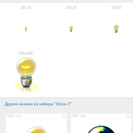
16x16
24x24
32x32
400x400
Другие иконки из набора "Shine 7"
PNG
ICO
PNG
ICO