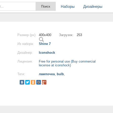
Наборы
Дизайнеры
Размер (px):
400x400
Загрузок:
253
Из набора:
Shine 7
Дизайнер:
Iconshock
Лицензия:
Free for personal use (Buy commercial
lecense at iconshock)
Теги:
лампочка
,
bulb
,