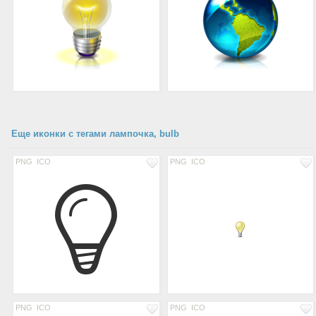
Еще иконки с тегами лампочка, bulb
PNG
ICO
PNG
ICO
PNG
ICO
PNG
ICO