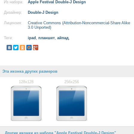
Из набора:
Apple Festival Double-J Design
Дизайнер:
Double-J Design
Лицензия:
Creative Commons (Attribution-Noncommercial-Share Alike
3.0 Unported)
Теги:
ipad
,
планшет
,
айпад
,
Эта иконка других размеров
128x128
256x256
Другие иконки из набора "Apple Festival Double-J Design"