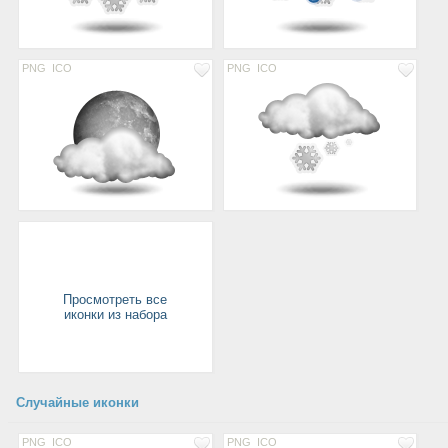
PNG
ICO
PNG
ICO
Просмотреть все
иконки из набора
Случайные иконки
PNG
ICO
PNG
ICO