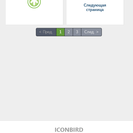
Следующая
страница
< Пред.
1
2
3
След. >