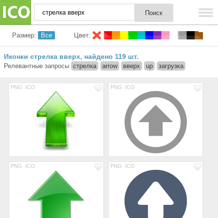
Размер:
Все
Цвет:
Иконки стрелка вверх
найдено 119 шт.
,
Релевантные запросы
стрелка
arrow
вверх
up
загрузка
PNG
ICO
PNG
ICO
PNG
ICO
PNG
ICO