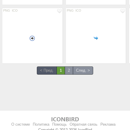
PNG
ICO
PNG
ICO
< Пред.
1
2
След. >
О системе
Политика
Помощь
Обратная связь
Реклама
Copyright © 2012-2026 IconBird