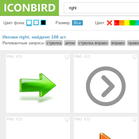
Цвет фона:
Размер:
Все
Цвет:
Иконки right
найдено 106 шт.
,
Релевантные запросы
стрелка
arrow
стрелка вправо
вправо
право
PNG
ICO
PNG
ICO
PNG
ICO
PNG
ICO