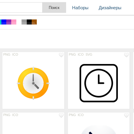
Наборы
Дизайнеры
PNG
ICO
PNG
ICO
SVG
PNG
ICO
PNG
ICO