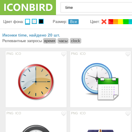
Цвет фона:
Размер:
Все
Цвет:
Иконки time
найдено 20 шт.
,
Релевантные запросы
время
часы
clock
PNG
ICO
PNG
ICO
PNG
ICO
PNG
ICO