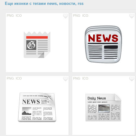
Еще иконки с тегами news, новости, rss
PNG
ICO
PNG
ICO
PNG
ICO
PNG
ICO