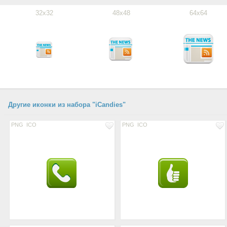
32x32
48x48
64x64
Другие иконки из набора "iCandies"
PNG
ICO
PNG
ICO