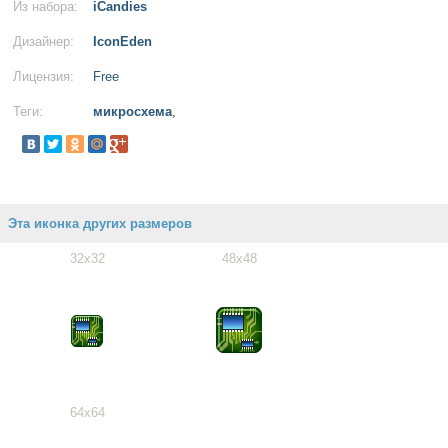
Из набора:
iCandies
Дизайнер:
IconEden
Лицензия:
Free
Теги:
микросхема
,
Эта иконка других размеров
32x32
48x48
64x64