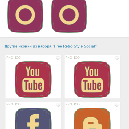
Другие иконки из набора "Free Retro Style Social"
PNG
ICO
PNG
ICO
PNG
ICO
PNG
ICO