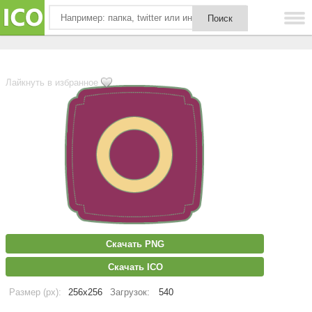
Лайкнуть в избранное
Скачать PNG
Скачать ICO
Размер (px):
256x256
Загрузок:
540