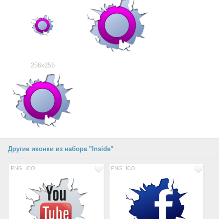
256x256
Другие иконки из набора "Inside"
PNG
ICO
PNG
ICO