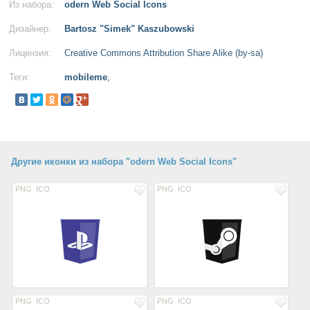
Из набора:
odern Web Social Icons
Дизайнер:
Bartosz "Simek" Kaszubowski
Лицензия:
Creative Commons Attribution Share Alike (by-sa)
Теги:
mobileme
,
Другие иконки из набора "odern Web Social Icons"
PNG
ICO
PNG
ICO
PNG
ICO
PNG
ICO