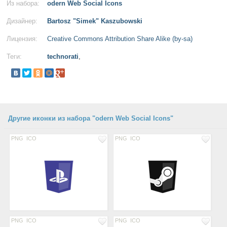
Из набора:
odern Web Social Icons
Дизайнер:
Bartosz "Simek" Kaszubowski
Лицензия:
Creative Commons Attribution Share Alike (by-sa)
Теги:
technorati
,
Другие иконки из набора "odern Web Social Icons"
PNG
ICO
PNG
ICO
PNG
ICO
PNG
ICO