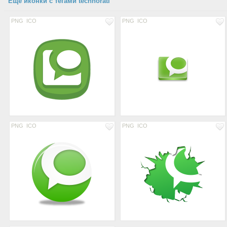
Еще иконки с тегами technorati
PNG
ICO
PNG
ICO
PNG
ICO
PNG
ICO