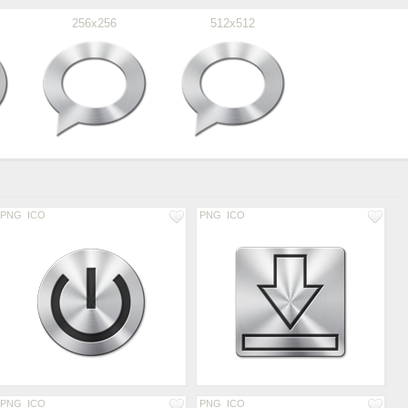
256x256
512x512
PNG
ICO
PNG
ICO
PNG
ICO
PNG
ICO