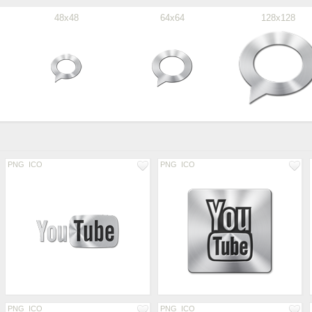
48x48
64x64
128x128
PNG
ICO
PNG
ICO
PNG
ICO
PNG
ICO