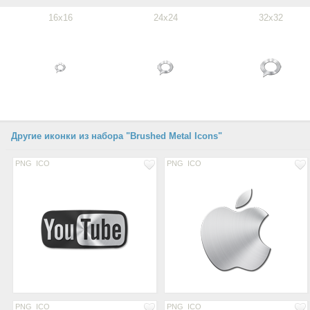
16x16
24x24
32x32
Другие иконки из набора "Brushed Metal Icons"
PNG
ICO
PNG
ICO
PNG
ICO
PNG
ICO