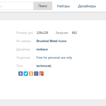
Наборы
Дизайнеры
Размер (px):
128x128
Загрузок:
661
Из набора:
Brushed Metal Icons
Дизайнер:
mebaze
Лицензия:
Free for personal use only
Теги:
technorati
,