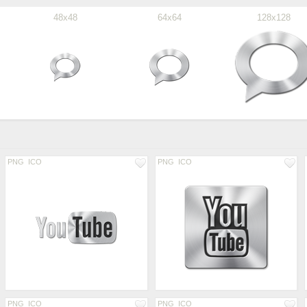
48x48
64x64
128x128
PNG
ICO
PNG
ICO
PNG
ICO
PNG
ICO