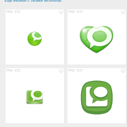
Еще иконки с тегами technorati
PNG
ICO
PNG
ICO
PNG
ICO
PNG
ICO