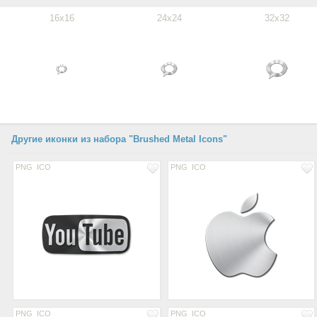
16x16
24x24
32x32
Другие иконки из набора "Brushed Metal Icons"
PNG
ICO
PNG
ICO
PNG
ICO
PNG
ICO