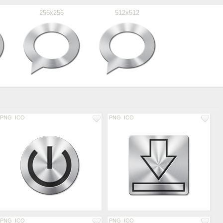
256x256
512x512
PNG
ICO
PNG
ICO
PNG
ICO
PNG
ICO