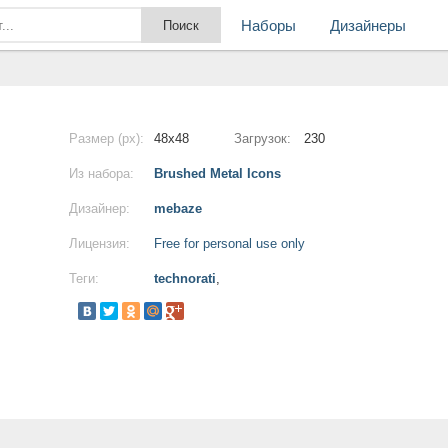
Наборы
Дизайнеры
Размер (px):
48x48
Загрузок:
230
Из набора:
Brushed Metal Icons
Дизайнер:
mebaze
Лицензия:
Free for personal use only
Теги:
technorati
,