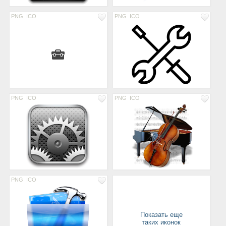
PNG
ICO
PNG
ICO
PNG
ICO
PNG
ICO
PNG
ICO
Показать еще
таких иконок