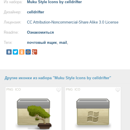
Из набора:
Muku Style Icons by celldrifter
Дизайнер:
celldrifter
Лицензия:
CC Attribution-Noncommercial-Share Alike 3.0 License
Readme:
Ознакомиться
Теги:
почтовый ящик
,
mail
,
Другие иконки из набора "Muku Style Icons by celldrifter"
PNG
ICO
PNG
ICO