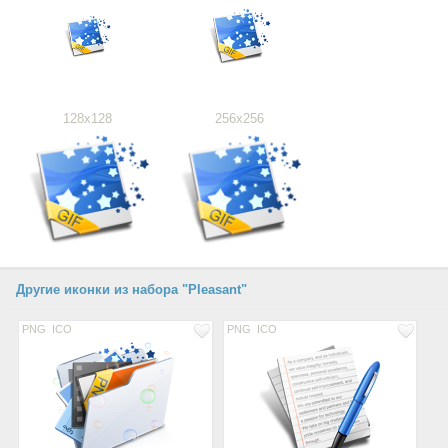
128x128
256x256
Другие иконки из набора "Pleasant"
PNG
ICO
PNG
ICO