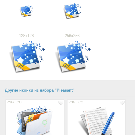
128x128
256x256
Другие иконки из набора "Pleasant"
PNG
ICO
PNG
ICO