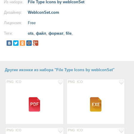
Из набора:
File Type Icons by webIconSet
Дизайнер:
WebIconSet.com
Лицензия:
Free
Теги:
ots
,
файл
,
формат
,
file
,
Другие иконки из набора "File Type Icons by webIconSet"
PNG
ICO
PNG
ICO
PNG
ICO
PNG
ICO