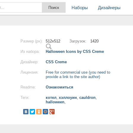
Наборы
Дизайнеры
Размер (px):
512x512
Загрузок:
1420
Из набора:
Halloween Icons by CSS Creme
Дизайнер:
CSS Creme
Лицензия:
Free for commercial use (you need to
provide a link to the site author)
Readme:
Ознакомиться
Теги:
котел
,
хэллоуин
,
cauldron
,
halloween
,