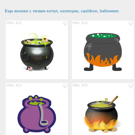
Еще иконки с тегами котел, хэллоуин, cauldron, halloween
PNG
ICO
PNG
ICO
PNG
ICO
PNG
ICO