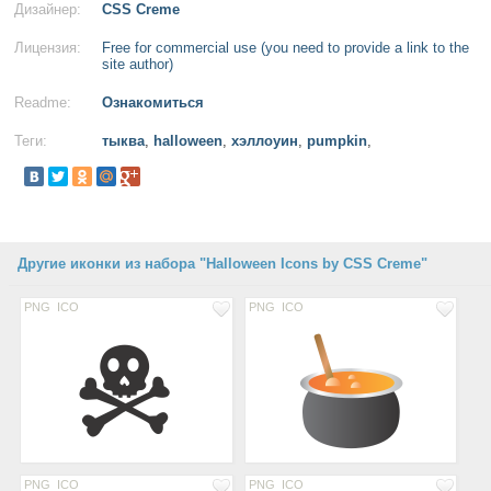
Дизайнер:
CSS Creme
Лицензия:
Free for commercial use (you need to provide a link to the
site author)
Readme:
Ознакомиться
Теги:
тыква
,
halloween
,
хэллоуин
,
pumpkin
,
Другие иконки из набора "Halloween Icons by CSS Creme"
PNG
ICO
PNG
ICO
PNG
ICO
PNG
ICO