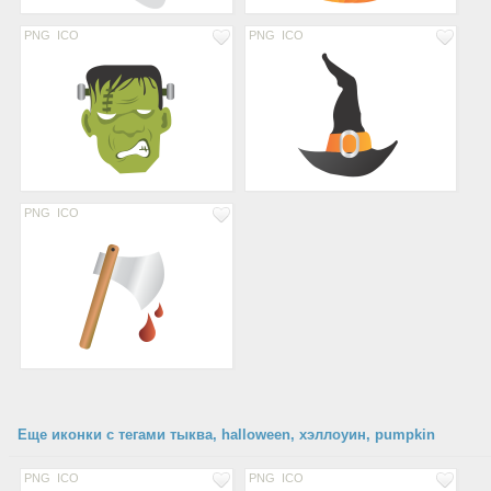
PNG
ICO
PNG
ICO
PNG
ICO
Еще иконки с тегами тыква, halloween, хэллоуин, pumpkin
PNG
ICO
PNG
ICO