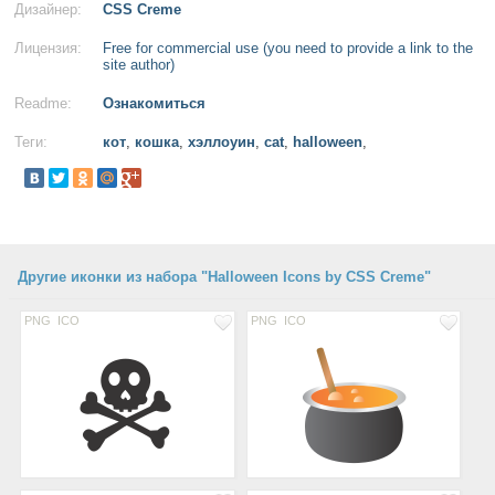
Дизайнер:
CSS Creme
Лицензия:
Free for commercial use (you need to provide a link to the
site author)
Readme:
Ознакомиться
Теги:
кот
,
кошка
,
хэллоуин
,
cat
,
halloween
,
Другие иконки из набора "Halloween Icons by CSS Creme"
PNG
ICO
PNG
ICO