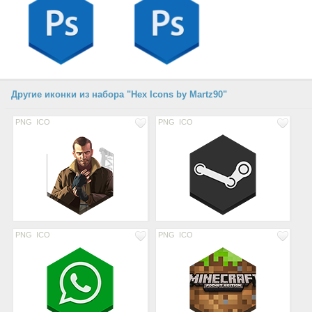
Другие иконки из набора "Hex Icons by Martz90"
PNG
ICO
PNG
ICO
PNG
ICO
PNG
ICO