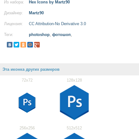
Из набора:
Hex Icons by Martz90
Дизайнер:
Martz90
Лицензия:
CC Attribution-No Derivative 3.0
Теги:
photoshop
,
фотошоп
,
Эта иконка других размеров
72x72
128x128
256x256
512x512