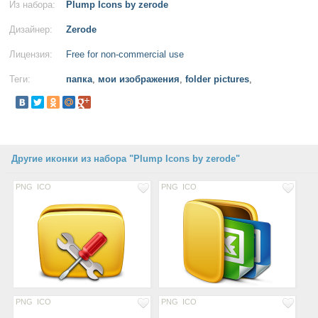
Из набора:
Plump Icons by zerode
Дизайнер:
Zerode
Лицензия:
Free for non-commercial use
Теги:
папка
,
мои изображения
,
folder pictures
,
Другие иконки из набора "Plump Icons by zerode"
PNG
ICO
PNG
ICO
PNG
ICO
PNG
ICO