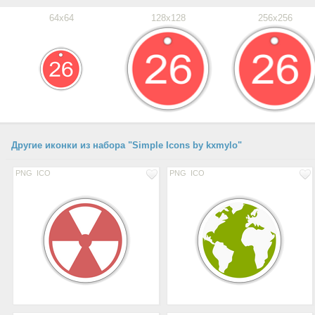
64x64
128x128
256x256
Другие иконки из набора "Simple Icons by kxmylo"
PNG
ICO
PNG
ICO