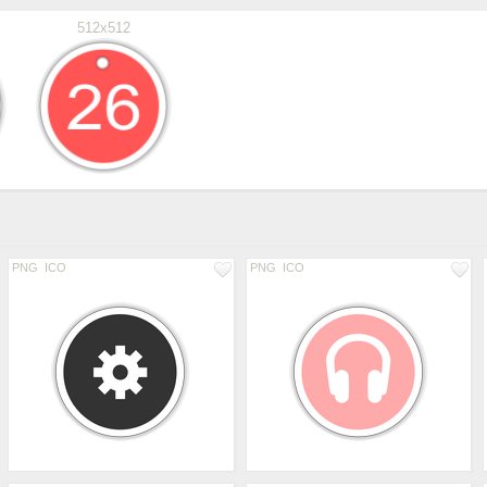
512x512
PNG
ICO
PNG
ICO