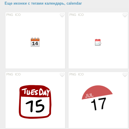
Еще иконки с тегами календарь, calendar
PNG
ICO
PNG
ICO
PNG
ICO
PNG
ICO