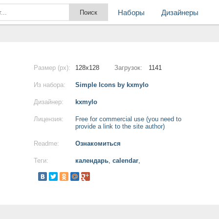
Наборы
Дизайнеры
Размер (px):
128x128
Загрузок:
1141
Из набора:
Simple Icons by kxmylo
Дизайнер:
kxmylo
Лицензия:
Free for commercial use (you need to
provide a link to the site author)
Readme:
Ознакомиться
Теги:
календарь
,
calendar
,