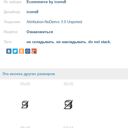
Из набора:
Ecommerce by icons8
Дизайнер:
icons8
Лицензия:
Attribution-NoDerivs 3.0 Unported
Readme:
Ознакомиться
Теги:
не складывать
,
не накладывать
,
do not stack
,
Эта иконка других размеров
26x26
32x32
48x48
64x64