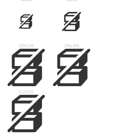
128x128
256x256
512x512