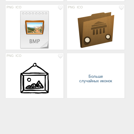
PNG
ICO
PNG
ICO
PNG
ICO
Больше
случайных иконок