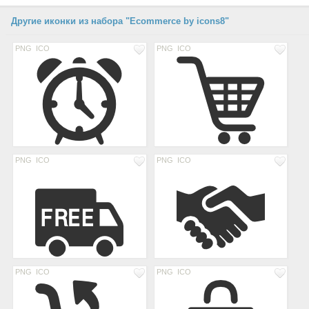
Другие иконки из набора "Ecommerce by icons8"
PNG
ICO
PNG
ICO
PNG
ICO
PNG
ICO
PNG
ICO
PNG
ICO