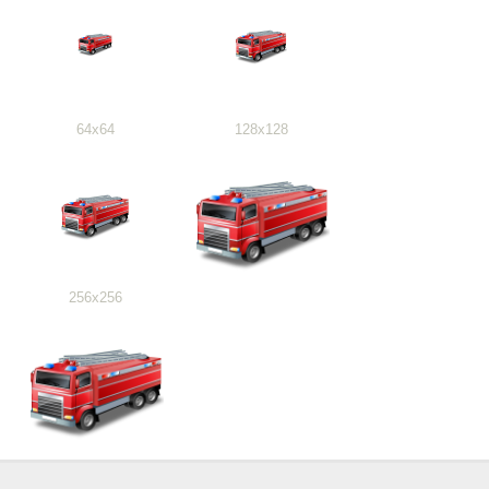
64x64
128x128
256x256