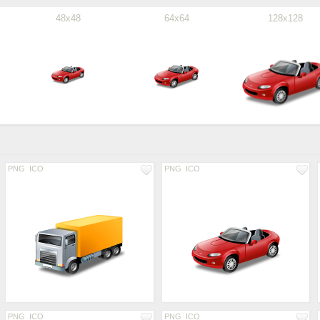
48x48
64x64
128x128
PNG
ICO
PNG
ICO
PNG
ICO
PNG
ICO