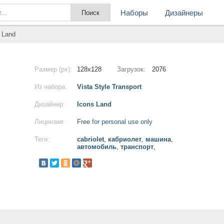
Наборы
Дизайнеры
 Land
Размер (px):
128x128
Загрузок:
2076
Из набора:
Vista Style Transport
Дизайнер:
Icons Land
Лицензия:
Free for personal use only
Теги:
cabriolet
,
кабриолет
,
машина
,
автомобиль
,
транспорт
,