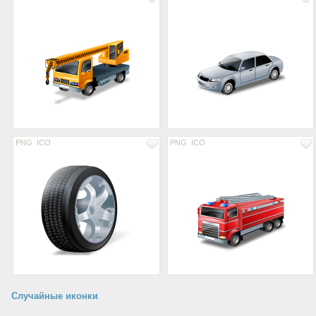
PNG
ICO
PNG
ICO
Случайные иконки