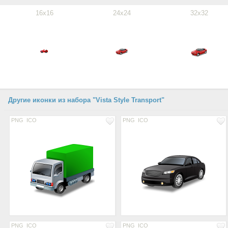
16x16
24x24
32x32
Другие иконки из набора "Vista Style Transport"
PNG
ICO
PNG
ICO
PNG
ICO
PNG
ICO