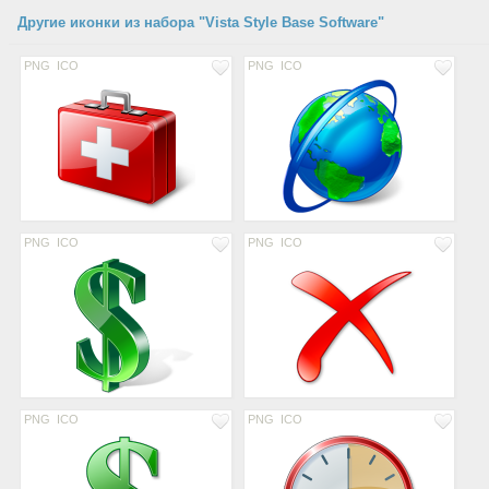
Другие иконки из набора "Vista Style Base Software"
PNG
ICO
PNG
ICO
PNG
ICO
PNG
ICO
PNG
ICO
PNG
ICO