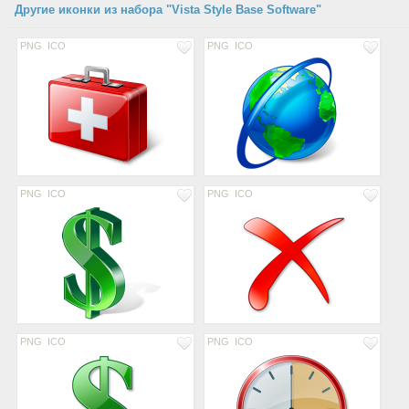
Другие иконки из набора "Vista Style Base Software"
PNG
ICO
PNG
ICO
PNG
ICO
PNG
ICO
PNG
ICO
PNG
ICO