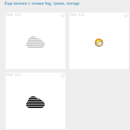
Еще иконки с тегами fog, туман, погода
PNG
ICO
PNG
ICO
PNG
ICO