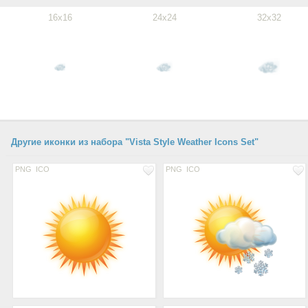
16x16
24x24
32x32
Другие иконки из набора "Vista Style Weather Icons Set"
PNG
ICO
PNG
ICO