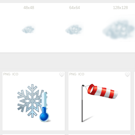
48x48
64x64
128x128
PNG
ICO
PNG
ICO