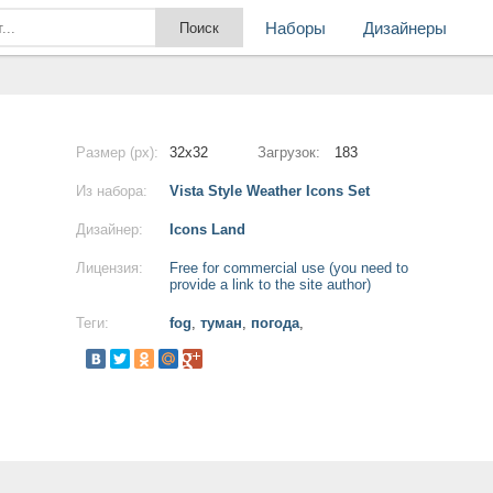
Наборы
Дизайнеры
Размер (px):
32x32
Загрузок:
183
Из набора:
Vista Style Weather Icons Set
Дизайнер:
Icons Land
Лицензия:
Free for commercial use (you need to
provide a link to the site author)
Теги:
fog
,
туман
,
погода
,