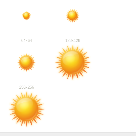
64x64
128x128
256x256