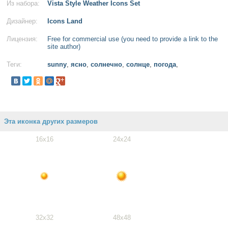
Из набора:
Vista Style Weather Icons Set
Дизайнер:
Icons Land
Лицензия:
Free for commercial use (you need to provide a link to the
site author)
Теги:
sunny
,
ясно
,
солнечно
,
солнце
,
погода
,
Эта иконка других размеров
16x16
24x24
32x32
48x48