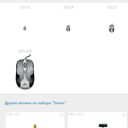
16x16
24x24
32x32
400x400
Другие иконки из набора "Seven"
PNG
ICO
PNG
ICO