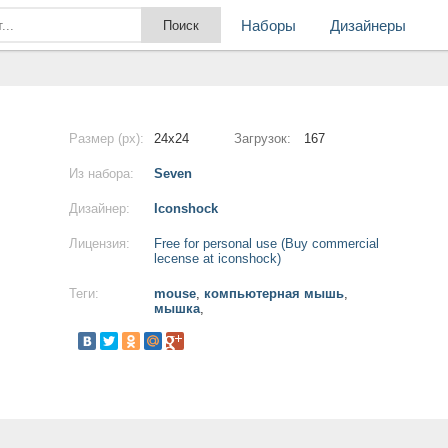
Наборы
Дизайнеры
Размер (px):
24x24
Загрузок:
167
Из набора:
Seven
Дизайнер:
Iconshock
Лицензия:
Free for personal use (Buy commercial
lecense at iconshock)
Теги:
mouse
,
компьютерная мышь
,
мышка
,