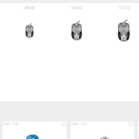
48x48
64x64
72x72
PNG
ICO
PNG
ICO