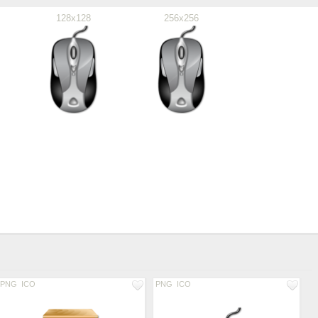
128x128
256x256
PNG
ICO
PNG
ICO