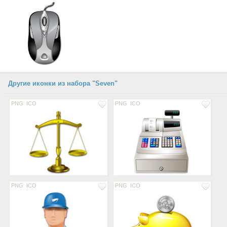
Другие иконки из набора "Seven"
PNG
ICO
PNG
ICO
PNG
ICO
PNG
ICO