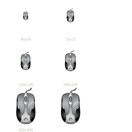
64x64
72x72
128x128
256x256
400x400