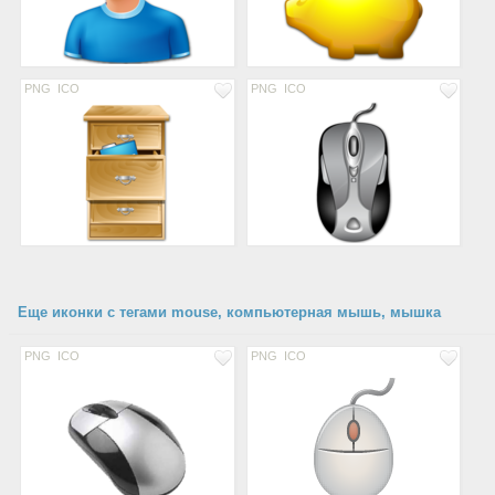
PNG
ICO
PNG
ICO
Еще иконки с тегами mouse, компьютерная мышь, мышка
PNG
ICO
PNG
ICO