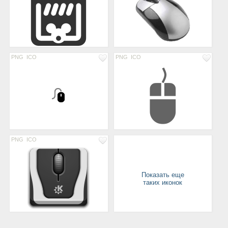
PNG
ICO
PNG
ICO
PNG
ICO
Показать еще
таких иконок