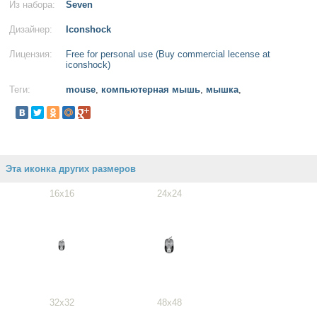
Из набора:
Seven
Дизайнер:
Iconshock
Лицензия:
Free for personal use (Buy commercial lecense at
iconshock)
Теги:
mouse
,
компьютерная мышь
,
мышка
,
Эта иконка других размеров
16x16
24x24
32x32
48x48