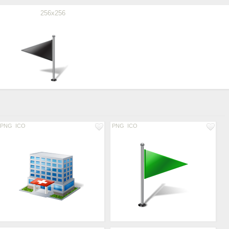
256x256
PNG
ICO
PNG
ICO