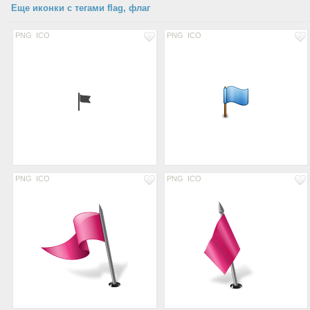
Еще иконки с тегами flag, флаг
PNG
ICO
PNG
ICO
PNG
ICO
PNG
ICO