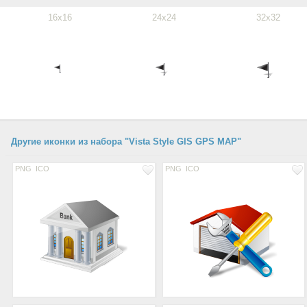
16x16
24x24
32x32
Другие иконки из набора "Vista Style GIS GPS MAP"
PNG
ICO
PNG
ICO