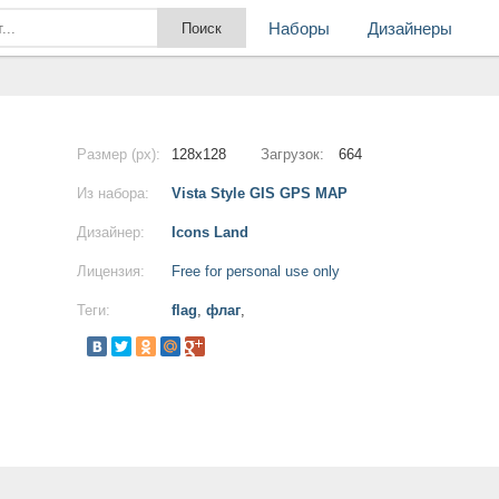
Наборы
Дизайнеры
Размер (px):
128x128
Загрузок:
664
Из набора:
Vista Style GIS GPS MAP
Дизайнер:
Icons Land
Лицензия:
Free for personal use only
Теги:
flag
,
флаг
,