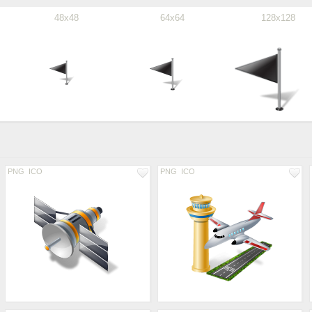
48x48
64x64
128x128
PNG
ICO
PNG
ICO