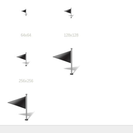
64x64
128x128
256x256