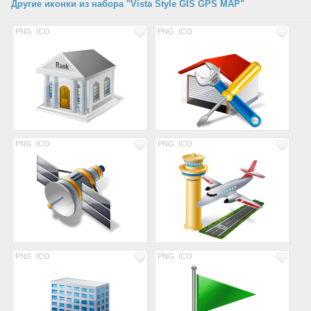
Другие иконки из набора "Vista Style GIS GPS MAP"
PNG
ICO
PNG
ICO
PNG
ICO
PNG
ICO
PNG
ICO
PNG
ICO