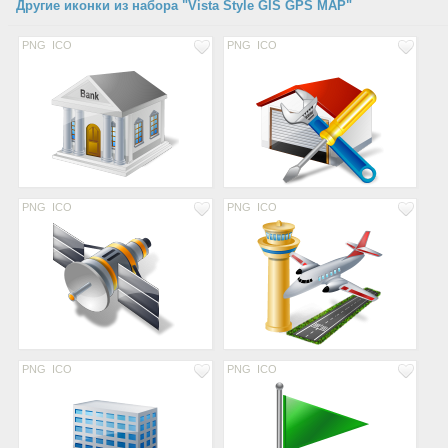
Другие иконки из набора "Vista Style GIS GPS MAP"
PNG
ICO
PNG
ICO
PNG
ICO
PNG
ICO
PNG
ICO
PNG
ICO