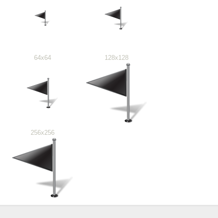
64x64
128x128
256x256