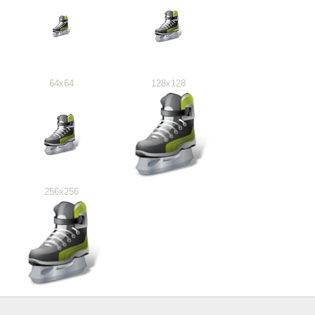
64x64
128x128
256x256