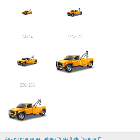
64x64
128x128
256x256
Другие иконки из набора "Vista Style Transport"