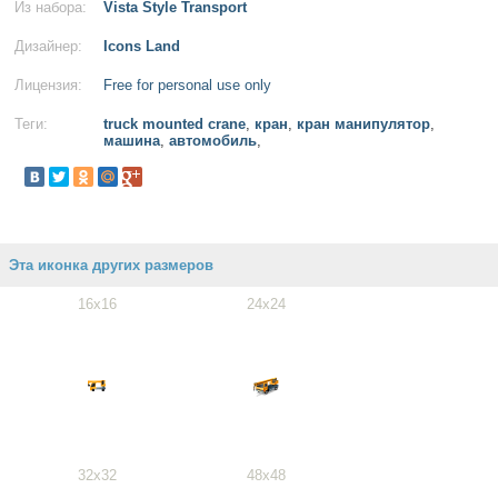
Из набора:
Vista Style Transport
Дизайнер:
Icons Land
Лицензия:
Free for personal use only
Теги:
truck mounted crane
,
кран
,
кран манипулятор
,
машина
,
автомобиль
,
Эта иконка других размеров
16x16
24x24
32x32
48x48