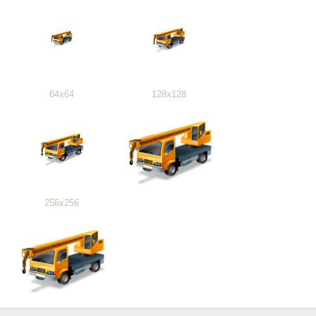
64x64
128x128
256x256