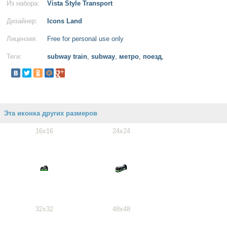
Из набора:
Vista Style Transport
Дизайнер:
Icons Land
Лицензия:
Free for personal use only
Теги:
subway train
,
subway
,
метро
,
поезд
,
Эта иконка других размеров
16x16
24x24
32x32
48x48