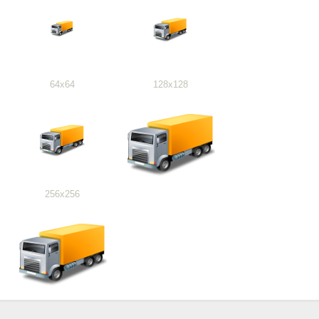
64x64
128x128
256x256